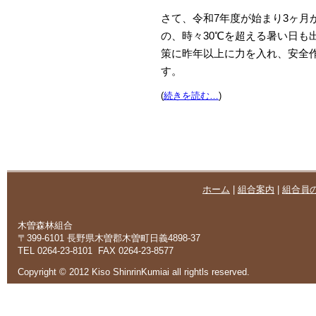
さて、令和7年度が始まり3ヶ月
の、時々30℃を超える暑い日も
策に昨年以上に力を入れ、安全
す。
(
続きを読む…
)
ホーム
|
組合案内
|
組合員
木曽森林組合
〒399-6101 長野県木曽郡木曽町日義4898-37
TEL 0264-23-8101 FAX 0264-23-8577
Copyright © 2012 Kiso ShinrinKumiai all rightls reserved.