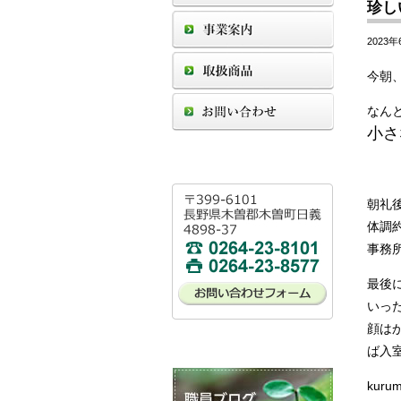
珍し
2023年
今朝
なん
朝礼
体調
事務
最後
いっ
顔は
ば入室
kurum