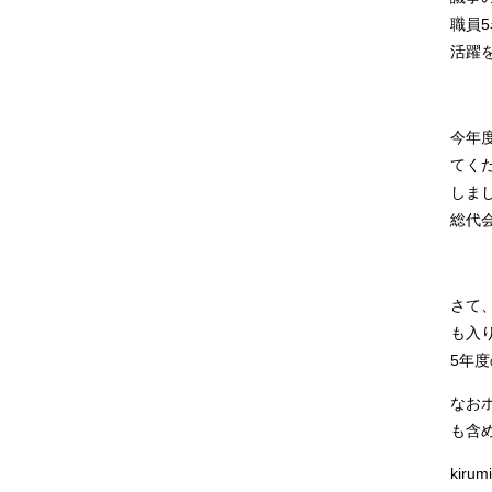
職員
活躍
今年
てく
しま
総代
さて
も入
5年
なお
も含
kirum