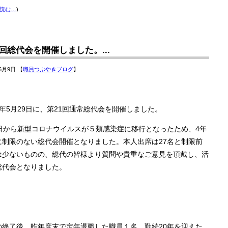
読む…
)
1回総代会を開催しました。...
6月9日 【
職員つぶやきブログ
】
5年5月29日に、第21回通常総代会を開催しました。
8日から新型コロナウイルスが５類感染症に移行となったため、4年
に制限のない総代会開催となりました。本人出席は27名と制限前
は少ないものの、総代の皆様より質問や貴重なご意見を頂戴し、活
総代会となりました。
の終了後、昨年度末で定年退職した職員１名、勤続20年を迎えた