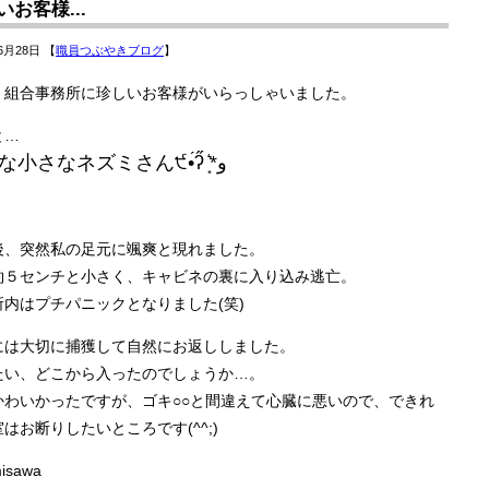
いお客様...
6月28日 【
職員つぶやきブログ
】
、組合事務所に珍しいお客様がいらっしゃいました。
と…
小さな小さなネズミさん੯•́ʔ̋ ͙͛*و
後、突然私の足元に颯爽と現れました。
約５センチと小さく、キャビネの裏に入り込み逃亡。
所内はプチパニックとなりました(笑)
には大切に捕獲して自然にお返ししました。
たい、どこから入ったのでしょうか…。
かわいかったですが、ゴキ○○と間違えて心臓に悪いので、できれ
はお断りしたいところです(^^;)
isawa