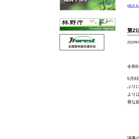
(
続きを
第2
2023年
令和
5月
ぶり
より
発な
議事