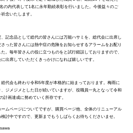
5名の内代表して1名に永年勤続表彰を行いました。今後益々のご
を祈念いたします。
度、記念品として総代の皆さんには万能ハサミを、総代会に出席し
ださった皆さんには熱中症の危険をお知らせするアラームをお配り
した。毎年皆さんの役に立つものをと試行錯誤しておりますので、
会に出席していただくきっかけになれば嬉しいです。
、総代会も終わり令和5年度が本格的に始まっております。梅雨に
り、ジメジメとした日が続いていますが、役職員一丸となって令和
度の計画達成に努めていく所存です。
ホームページについてですが、購買ページ他、全体のリニューアル
め検討中ですので、更新までもうしばらくお待ちくださいませ。
isawa