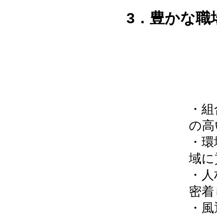
3．豊かな職
・組
の高
・環
域に
・人
密着
・風