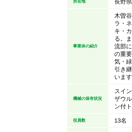
長野県
所在地
木曽谷
ラ・ネ
キ・カ
る。ま
流部に
事業体の紹介
の重要
気・緑
引き継
います
スイン
ザウル
機械の保有状況
ン付ト
13名
役員数