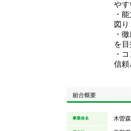
やす
・能
図り
・徹
を目
・コ
信頼
木曽森
事業体名