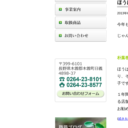
ほうば
2013年
今年
じゃん!
朴葉
ほう
り、
子で
１年
る店
お勧め
(
続きを