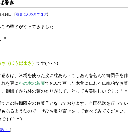
巻き...
6月14日 【
職員つぶやきブログ
】
もこの季節がやってきました！
!!!
巻き（ほうばまき）
です(＾-＾)
ば巻きは、米粉を使った皮に粒あん・こしあんを包んで御団子を作
それを更に
朴の木の若葉
で包んで蒸した木曽に伝わる伝統的なお菓
す。御団子から朴の葉の香りがして、とっても美味しいですよ＾＾
間でこの時期限定のお菓子となっております。全国発送を行ってい
舗もあるようなので、ぜひお取り寄せをして食べてみてください。
です(＾＾)
読む…
)