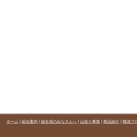
ホーム
|
組合案内
|
組合員のみなさんへ
|
山造り事業
|
商品紹介
|
職員ブ