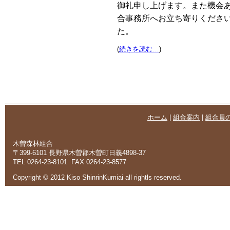
御礼申し上げます。また機会
合事務所へお立ち寄りくださ
た。
(
続きを読む…
)
ホーム
|
組合案内
|
組合員
木曽森林組合
〒399-6101 長野県木曽郡木曽町日義4898-37
TEL 0264-23-8101 FAX 0264-23-8577
Copyright © 2012 Kiso ShinrinKumiai all rightls reserved.