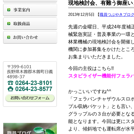
現地検討会、有難う御座いま
2013年12月5日 【
職員つぶやきブロ
先週の金曜日、平成24年度補
械緊急実証・普及事業の一環
林業機械の現地検討会を開催
機関に参加募集をかけたところ
お集まりいただきました。
今回の主役はこちら!!
スタビライザー機能付フェラ
かっこいいですね^^
「フェラバンチャザウルスロ
プル収納バケット」とも言い
グラップルの３台が必要とな
能となります。今回は更にス
より、傾斜地でも運転席が水